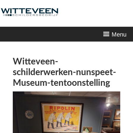
Skip
navigation
Menu
Witteveen-
schilderwerken-nunspeet-
Museum-tentoonstelling