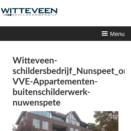
Skip
navigation
Menu
Witteveen-
schildersbedrijf_Nunspeet_on
VVE-Appartementen-
buitenschilderwerk-
nuwenspete