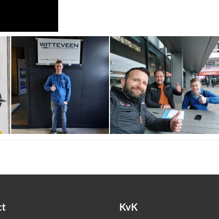
ct
KvK