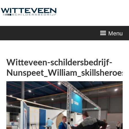
Skip
navigation
Menu
Witteveen-schildersbedrijf-
Nunspeet_William_skillsheroes