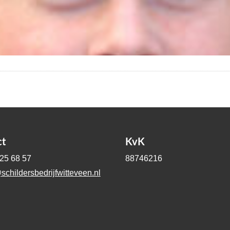
ct
KvK
-25 68 57
88746216
schildersbedrijfwitteveen.nl