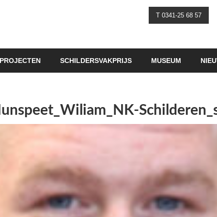
T 0341-25 68 57
PROJECTEN
SCHILDERSVAKPRIJS
MUSEUM
NIE
Nunspeet_Wiliam_NK-Schilderen_s