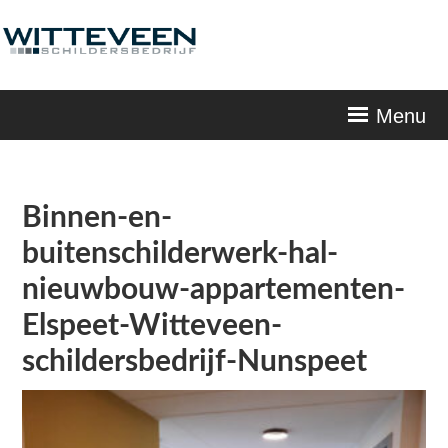
Skip
navigation
Menu
Binnen-en-
buitenschilderwerk-hal-
nieuwbouw-appartementen-
Elspeet-Witteveen-
schildersbedrijf-Nunspeet