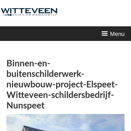
Skip
navigation
Menu
Binnen-en-
buitenschilderwerk-
nieuwbouw-project-Elspeet-
Witteveen-schildersbedrijf-
Nunspeet