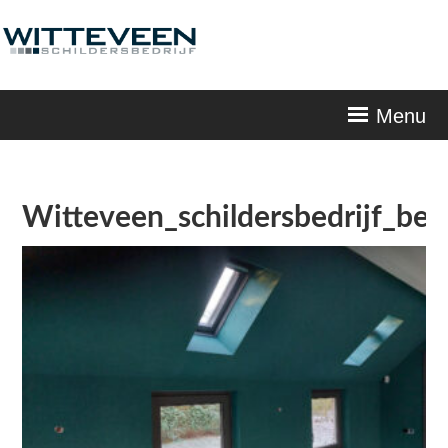
Skip
navigation
Menu
Witteveen_schildersbedrijf_b