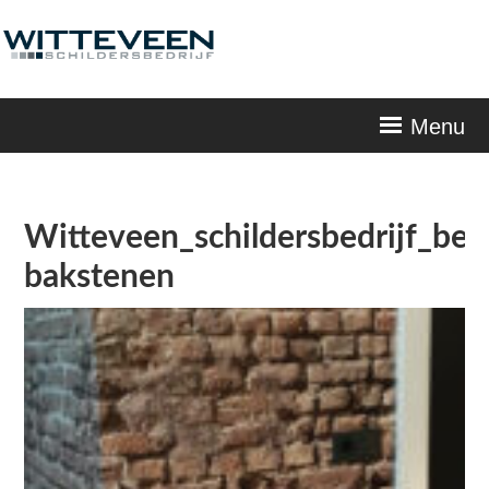
Skip
navigation
Menu
Witteveen_schildersbedrijf_be
bakstenen