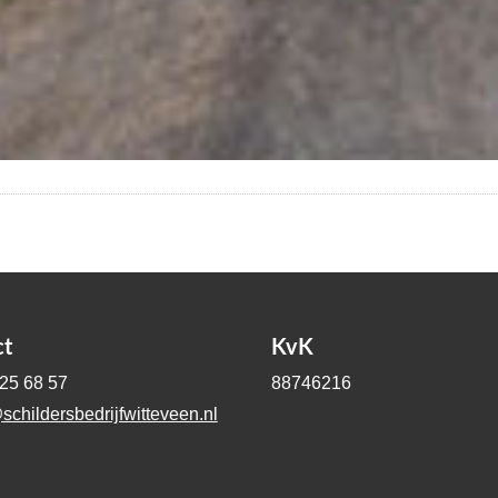
ct
KvK
-25 68 57
88746216
schildersbedrijfwitteveen.nl