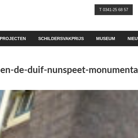
T 0341-25 68 57
PROJECTEN
SCHILDERSVAKPRIJS
MUSEUM
NIE
len-de-duif-nunspeet-monumentaa