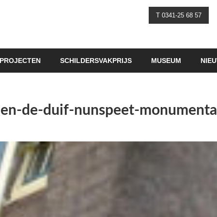
T 0341-25 68 57
PROJECTEN
SCHILDERSVAKPRIJS
MUSEUM
NIE
len-de-duif-nunspeet-monumentaa