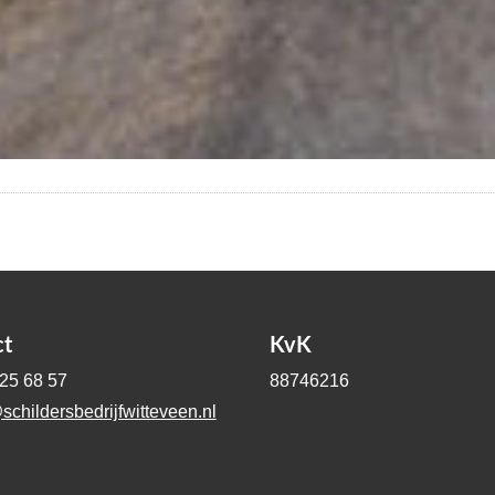
ct
KvK
-25 68 57
88746216
schildersbedrijfwitteveen.nl