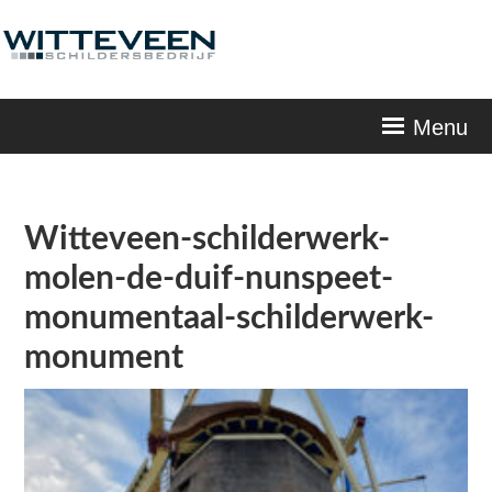
Skip
navigation
Menu
Witteveen-schilderwerk-
molen-de-duif-nunspeet-
monumentaal-schilderwerk-
monument