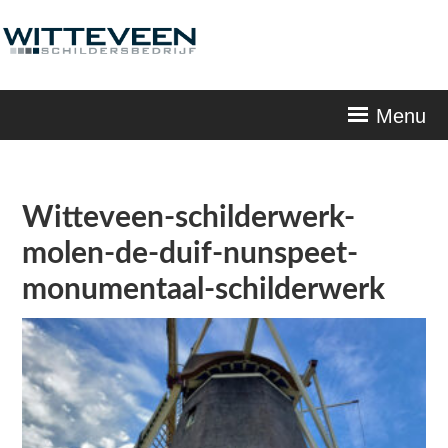
Skip
navigation
Menu
Witteveen-schilderwerk-
molen-de-duif-nunspeet-
monumentaal-schilderwerk