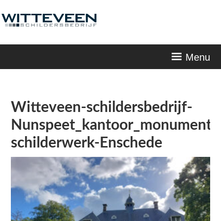
Skip
navigation
Menu
Witteveen-schildersbedrijf-
Nunspeet_kantoor_monumentaa
schilderwerk-Enschede