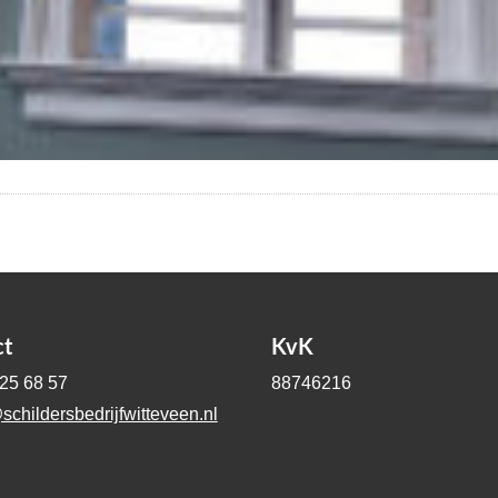
ct
KvK
-25 68 57
88746216
schildersbedrijfwitteveen.nl