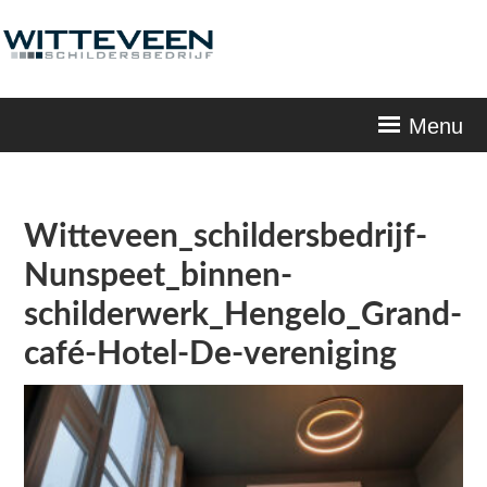
Skip
navigation
Menu
Witteveen_schildersbedrijf-
Nunspeet_binnen-
schilderwerk_Hengelo_Grand-
café-Hotel-De-vereniging