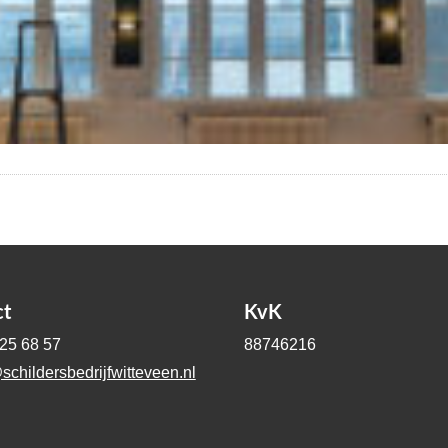
ct
KvK
-25 68 57
88746216
schildersbedrijfwitteveen.nl