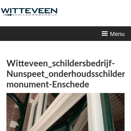
Skip
navigation
Menu
Witteveen_schildersbedrijf-
Nunspeet_onderhoudsschilderw
monument-Enschede