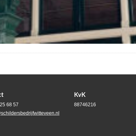
ct
KvK
-25 68 57
88746216
schildersbedrijfwitteveen.nl