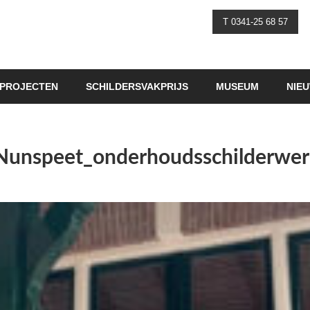
T 0341-25 68 57
PROJECTEN
SCHILDERSVAKPRIJS
MUSEUM
NIE
-Nunspeet_onderhoudsschilderwe