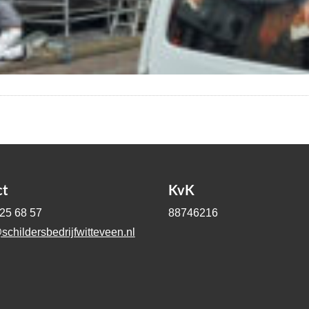
ct
KvK
-25 68 57
88746216
schildersbedrijfwitteveen.nl