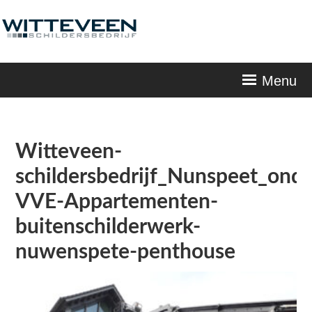
Skip
navigation
Menu
Witteveen-
schildersbedrijf_Nunspeet_ond
VVE-Appartementen-
buitenschilderwerk-
nuwenspete-penthouse