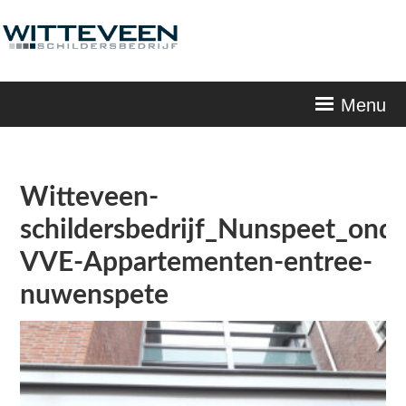
Skip
navigation
Menu
Witteveen-
schildersbedrijf_Nunspeet_ond
VVE-Appartementen-entree-
nuwenspete