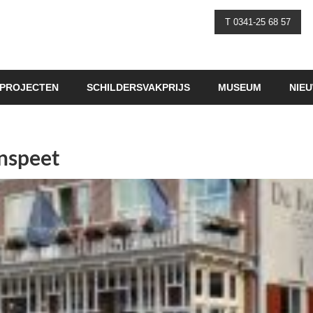
T 0341-25 68 57
PROJECTEN
SCHILDERSVAKPRIJS
MUSEUM
NIE
nspeet