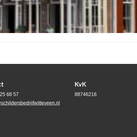
ct
KvK
-25 68 57
88746216
schildersbedrijfwitteveen.nl