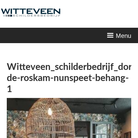
Skip
navigation
Menu
Witteveen_schilderbedrijf_dorp
de-roskam-nunspeet-behang-
1