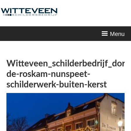
Skip
navigation
Menu
Witteveen_schilderbedrijf_dorp
de-roskam-nunspeet-
schilderwerk-buiten-kerst