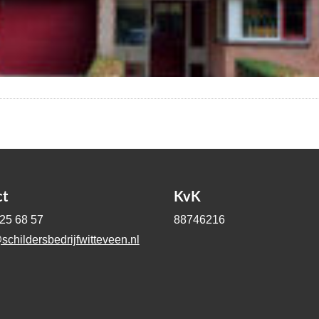
ct
KvK
-25 68 57
88746216
schildersbedrijfwitteveen.nl