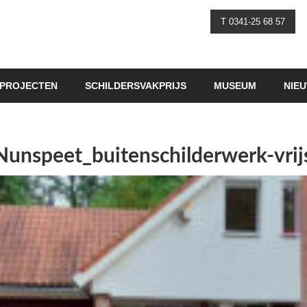
T 0341-25 68 57
PROJECTEN
SCHILDERSVAKPRIJS
MUSEUM
NIE
-Nunspeet_buitenschilderwerk-vri