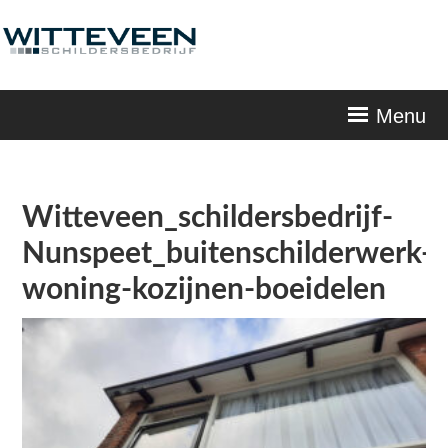
Skip
navigation
Menu
Witteveen_schildersbedrijf-
Nunspeet_buitenschilderwerk-
woning-kozijnen-boeidelen