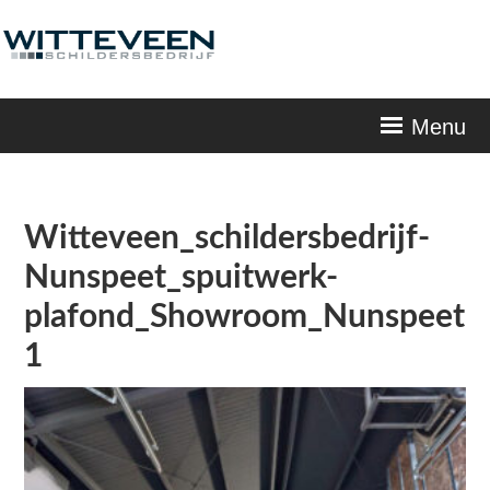
Skip
navigation
Menu
Witteveen_schildersbedrijf-
Nunspeet_spuitwerk-
plafond_Showroom_Nunspeet-
1