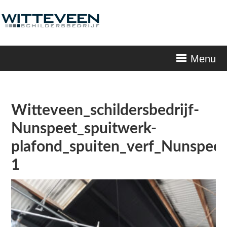
Skip
navigation
Menu
Witteveen_schildersbedrijf-
Nunspeet_spuitwerk-
plafond_spuiten_verf_Nunspeet
1