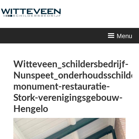
Skip
navigation
Menu
Witteveen_schildersbedrijf-
Nunspeet_onderhoudsschilde
monument-restauratie-
Stork-verenigingsgebouw-
Hengelo