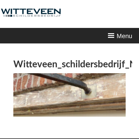
Skip
navigation
Menu
Witteveen_schildersbedrijf_