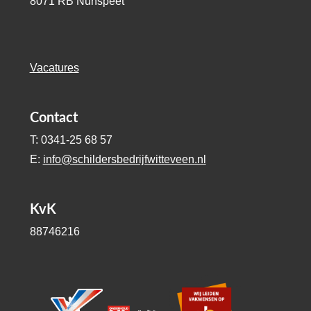
8071 RB Nunspeet
Vacatures
Contact
T: 0341-25 68 57
E:
info@schildersbedrijfwitteveen.nl
KvK
88746216