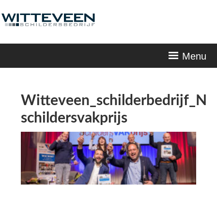
Skip
navigation
Menu
Witteveen_schilderbedrijf_N
schildersvakprijs