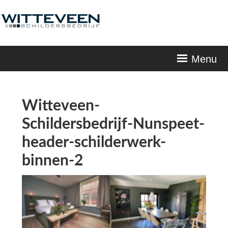
Skip
navigation
Menu
Witteveen-
Schildersbedrijf-Nunspeet-
header-schilderwerk-
binnen-2