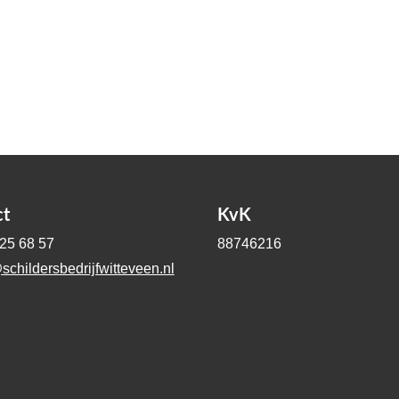
ct
KvK
-25 68 57
88746216
schildersbedrijfwitteveen.nl