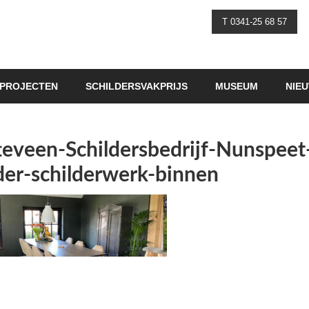
T 0341-25 68 57
PROJECTEN
SCHILDERSVAKPRIJS
MUSEUM
NIE
eveen-Schildersbedrijf-Nunspeet
er-schilderwerk-binnen