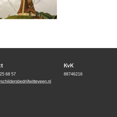
ct
KvK
-25 68 57
88746216
schildersbedrijfwitteveen.nl