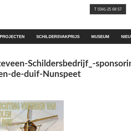
T 0341-25 68 57
PROJECTEN
SCHILDERSVAKPRIJS
MUSEUM
NIE
eveen-Schildersbedrijf_-sponsori
en-de-duif-Nunspeet