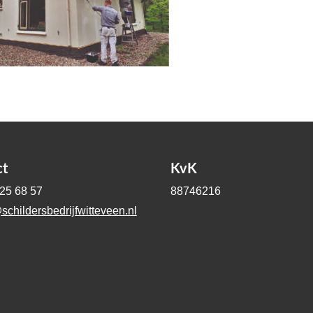
ct
KvK
-25 68 57
88746216
schildersbedrijfwitteveen.nl