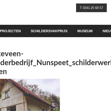
T 0341-25 68 57
PROJECTEN
SCHILDERSVAKPRIJS
MUSEUM
NIE
teveen-
lderbedrijf_Nunspeet_schilderwer
en