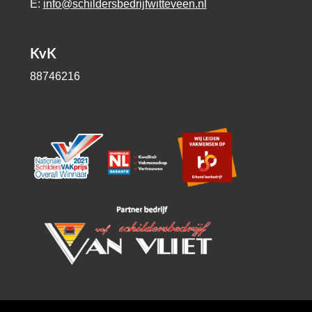
E:
info@schildersbedrijfwitteveen.nl
KvK
88746216