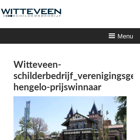
Skip
navigation
Menu
Witteveen-
schilderbedrijf_verenigingsg
hengelo-prijswinnaar